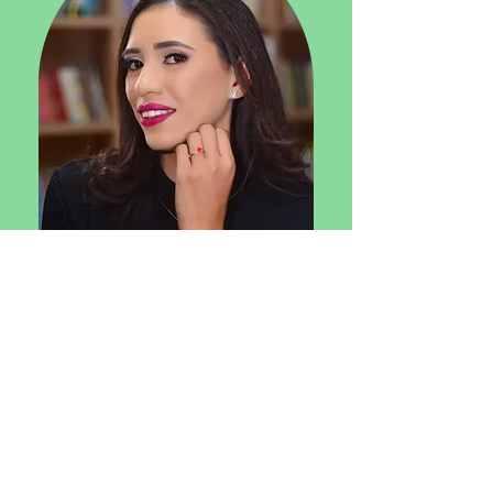
Sou Tayná Duarte, graduanda em
Comunicação Social, com
habilitação em Jornalismo e
apaixonada por contar histórias
impactantes.